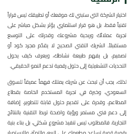
اختيار الشركة التي ستبني لك موقعك أو تطبيقك ليس قراراً
تقنياً فقط، بل هو قرار استثماري يؤثر بشكل مباشر على
تجربة عملائك وربحية مشروعك وقدرتك على التوسع
مستقبلاً. الشريك التقني الصحيح لا يقدّم مجرد كود أو
تصميم، بل يفهم طبيعة نشاطك، ويعرف كيف يحول
التحديات التشغيلية إلى حلول رقمية تدعم النمو الحقيقي.
لذلك، يجب أن تبحث عن شريك يمتلك فهماً عميقاً للسوق
السعودي، وخبرة في تجربة المستخدم الخاصة بقطاع
المطاعم، وقدرة على تقديم حلول قابلة للتطوير، إضافة
إلى دعم فني مستمر ورؤية واضحة تربط التقنية بالنتائج
التجارية. فالمطلوب ليس تنفيذ مشروع شكلي، بل بناء بنية
رقمية قوية تساعد مطعمك على البيع، والتميّز، والاستمرار