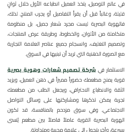
في عالم التوصيل، يتخذ العميل انطباعه الأول خلال ثوانٍ
قليلة، وغالباً قبل أن يقرأ التفاصيل أو يجرب المنتج. لذلك،
فالهوية البصرية ليست مجرد شعار جميل، بل منظومة
متكاملة من الألوان، والخطوط، وطريقة عرض المنتجات،
وتصميم التغليف، وانسجام جميع عناصر العلامة التجارية
مع الصورة الذهنية التي تريد أن تبنيها في السوق.
الاستثمار في
شركة تصميم شعارات وهوية بصرية
قوية يمنح مطعمك حضوراً مميزاً في ذهن العميل، ويزيد
الثقة والانطباع الاحترافي، ويجعل الطلب من مطعمك
تجربة يمكن تذكرها ومشاركتها على وسائل التواصل
الاجتماعي. وفي سوق مزدحم بالمنافسة، قد تكون
الهوية البصرية القوية عاملاً فاصلاً بين مطعم يُنسى
بسرعة، وآخر يتحول إلى علامة محببة ومتداولة.