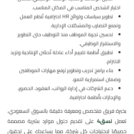
اختيار الشخص المناسب في المكان المناسب.
تطوير سياسات ولوائح HR احترافية تُنظم العمل
وتمنع التضارب والمشكلات الإدارية.
تحسين تجربة الموظف منذ التوظيف حتى التطوير
والاستقرار الوظيفي.
تطبيق أنظمة تقييم أداء عادلة تُحسّن الإنتاجية وتزيد
الالتزام.
بناء برامج تدريب وتطوير لرفع مهارات الموظفين
وضمان استمرارية النمو.
دعم الشركات في إدارة الرواتب، العقود، الحضور،
والإجازات بأنظمة احترافية.
بخبرة فريق متخصص ومعرفة دقيقة بالسوق السعودي،
تعمل
نسق4
على تقديم حلول موارد بشرية مصممة
خصيصًا لاحتياجات كل شركة، مما يساعدك على تحقيق