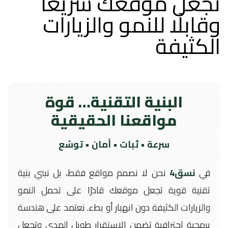
تجعل موقعك سريعًا
وقابلًا للنمو والزيارات
الكثيفة
البنية التقنية… قوة
مواقعنا الحقيقية
سرعة • ثبات • أمان • توسّع
في
نسق4
نحن لا نصمم مواقع فقط، بل نبني بنية
تقنية قوية تجعل موقعك قادرًا على تحمل النمو
والزيارات الكثيفة دون انهيار أو بطء. نعتمد على هندسة
برمجية احترافية تضمن الاستقرار طويل المدى وتجعل