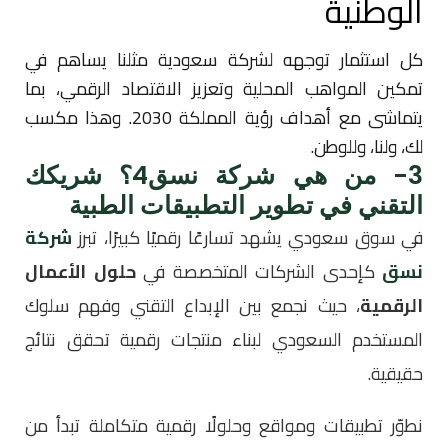
الوطنية
كل استثمار توجهه لشركة سعودية مثلنا يساهم في
تمكين المواهب المحلية وتعزيز الاقتصاد الرقمي، بما
يتماشى مع أهداف رؤية المملكة 2030. وهذا مكسب
لك، ولنا، وللوطن.
3- من هي شركة نسق4؟ شريكك
التقني في تطوير التطبيقات الطبية
في سوق سعودي يشهد تسارعًا رقميًا كبيرًا، تبرز
شركة
نسق
كإحدى الشركات المتخصصة في
حلول الأعمال
الرقمية
، حيث نجمع بين الإبداع التقني وفهم سلوك
المستخدم السعودي لبناء منتجات رقمية تحقق نتائج
حقيقية.
نطوّر تطبيقات ومواقع وحلولًا رقمية متكاملة تبدأ من