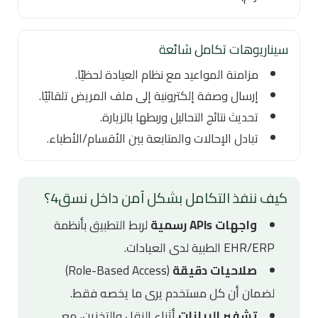
سيناريوهات تكامل شائعة
مزامنة المواعيد مع نظام العيادة لحظيًا.
إرسال وصفة إلكترونية إلى ملف المريض تلقائيًا.
تحديث نتائج التحاليل وربطها بالزيارة.
تبادل الإحالات والمتابعة بين الأقسام/الأطباء.
كيف ننفذ التكامل بشكل آمن داخل نسق4؟
واجهات APIs رسمية
لربط التطبيق بأنظمة
EHR/ERP الطبية لدى العيادات.
صلاحيات دقيقة
(Role-Based Access)
لضمان أن كل مستخدم يرى ما يخصه فقط.
تشفير البيانات
أثناء النقل والتخزين، مع