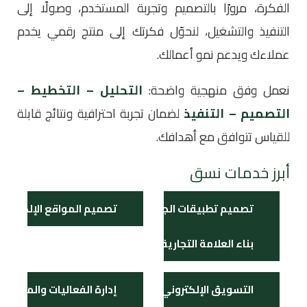
الفكرة، مرورًا بالتصميم وتجربة المستخدم، وصولًا إلى
التنفيذ والتشغيل، لنحوّل فكرتك إلى منتج رقمي يخدم
عملاءك ويدعم نمو أعمالك.
نعمل وفق منهجية واضحة:
التحليل – التخطيط –
التصميم – التنفيذ
لضمان تجربة احترافية ونتائج قابلة
للقياس تتوافق مع أهدافك.
أبرز خدمات نسق
تصميم تطبيقات الجوال
تصميم المواقع الإلكتروني
بناء العلامة التجارية
التسويق الإلكتروني
إدارة الفعاليات والمعارض