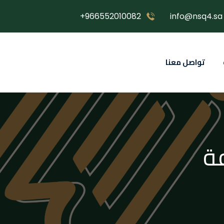
966552010082+
info@nsq4.sa
تواصل معنا
ة