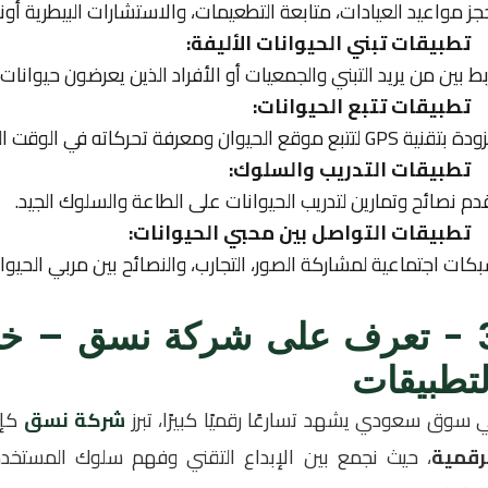
جز مواعيد العيادات، متابعة التطعيمات، والاستشارات البيطرية أونل
تطبيقات تبني الحيوانات الأليفة:
بط بين من يريد التبني والجمعيات أو الأفراد الذين يعرضون حيوانات ل
تطبيقات تتبع الحيوانات:
نية GPS لتتبع موقع الحيوان ومعرفة تحركاته في الوقت الحقيقي.
تطبيقات التدريب والسلوك:
دم نصائح وتمارين لتدريب الحيوانات على الطاعة والسلوك الجيد.
تطبيقات التواصل بين محبي الحيوانات:
كات اجتماعية لمشاركة الصور، التجارب، والنصائح بين مربي الحيوان
3 - تعرف على شركة نسق – خب
لتطبيقات
 سوق سعودي يشهد تسارعًا رقميًا كبيرًا، تبرز
شركة نسق
كإح
رقمية
، حيث نجمع بين الإبداع التقني وفهم سلوك المستخدم