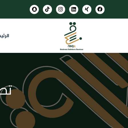
الرئي
تص