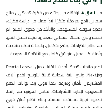
في
نسق 4
، نرافقك في رحلتك من فكرة SaaS إلى منتج
سحابي ناجح يدر دخلًا متكررًا. نبدأ معك من دراسة فكرتك،
تحديد سوقك المستهدف، والتأكد من جدوى المنتج، ثم
نصمم ونبني منتجك السحابي بمعمارية متينة تتحمل النمو،
مع نظام اشتراكات ودفع متكامل، ولوحات تحكم منفصلة
وآمنة لكل عميل، وتوافق كامل مع الأنظمة السعودية.
نطور منتجات SaaS بأحدث التقنيات مثل Laravel وReact
وNext.js، ونبني بنية سحابية قابلة للتوسع تخدم آلاف
المشتركين بأمان وسرعة. كما نتولى ربط بوابات الدفع
السعودية لإدارة الاشتراكات، تكامل الفوترة مع زاتكا،
تصميم تجربة مستخدم سلسة، وبناء نظام أمان قوي
ملتزم بنظام حماية البيانات الشخصية وضوابط الأمن