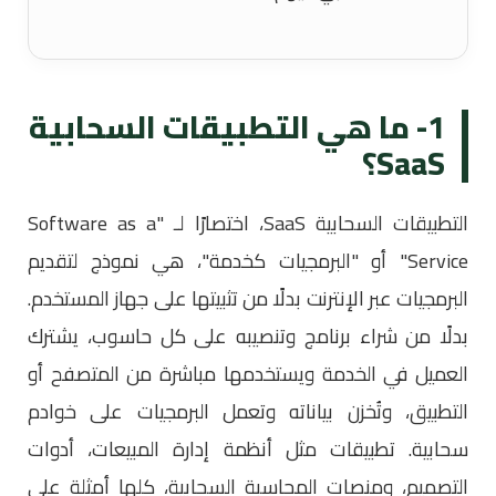
1- ما هي التطبيقات السحابية
SaaS؟
التطبيقات السحابية SaaS، اختصارًا لـ "Software as a
Service" أو "البرمجيات كخدمة"، هي نموذج لتقديم
البرمجيات عبر الإنترنت بدلًا من تثبيتها على جهاز المستخدم.
بدلًا من شراء برنامج وتنصيبه على كل حاسوب، يشترك
العميل في الخدمة ويستخدمها مباشرة من المتصفح أو
التطبيق، وتُخزن بياناته وتعمل البرمجيات على خوادم
سحابية. تطبيقات مثل أنظمة إدارة المبيعات، أدوات
التصميم، ومنصات المحاسبة السحابية، كلها أمثلة على