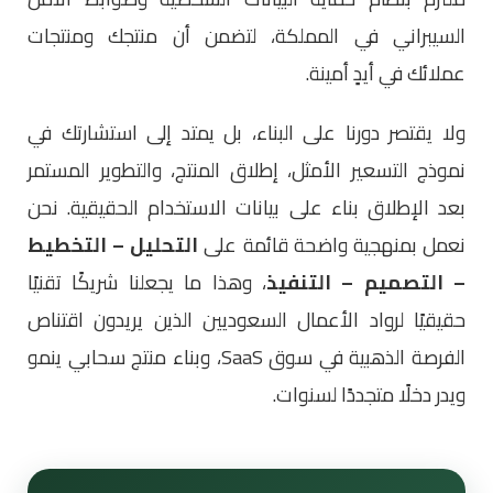
السيبراني في المملكة، لتضمن أن منتجك ومنتجات
عملائك في أيدٍ أمينة.
ولا يقتصر دورنا على البناء، بل يمتد إلى استشارتك في
نموذج التسعير الأمثل، إطلاق المنتج، والتطوير المستمر
بعد الإطلاق بناء على بيانات الاستخدام الحقيقية. نحن
نعمل بمنهجية واضحة قائمة على
التحليل – التخطيط
– التصميم – التنفيذ
، وهذا ما يجعلنا شريكًا تقنيًا
حقيقيًا لرواد الأعمال السعوديين الذين يريدون اقتناص
الفرصة الذهبية في سوق SaaS، وبناء منتج سحابي ينمو
ويدر دخلًا متجددًا لسنوات.