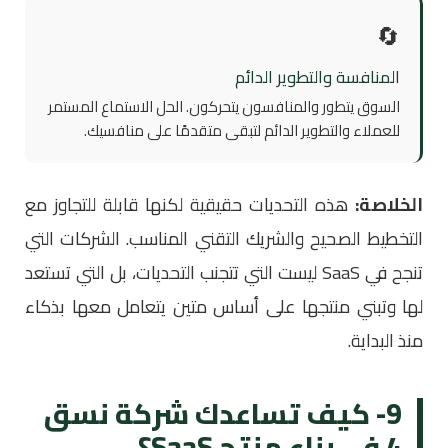
🔄
المنافسة والتطوير الدائم
السوق يتطور والمنافسون يتحركون. الحل الاستماع المستمر
للعملاء والتطوير الدائم لتبقى متقدمًا على منافسيك.
الخلاصة:
هذه التحديات حقيقية لكنها قابلة للتجاوز مع
التخطيط الصحيح والشريك التقني المناسب. الشركات التي
تنجح في SaaS ليست التي تتجنب التحديات، بل التي تستعد
لها وتبني منتجها على أساس متين يتعامل معها بذكاء
منذ البداية.
9- كيف تساعدك شركة نسق
4 في بناء منتج SaaS؟