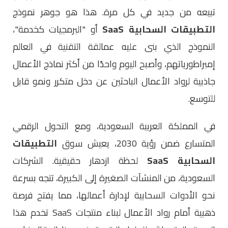
تبيعه من جديد في كل مرة. هذا هو جوهر نموذج
التطبيقات السحابية SaaS
أو "البرمجيات كخدمة"،
النموذج الذي بنى عليه عمالقة التقنية في العالم
إمبراطورياتهم، وأصبح اليوم واحدًا من أكثر نماذج الأعمال
جاذبية لرواد الأعمال الباحثين عن دخل متكرر ونمو قابل
للتوسع.
في المملكة العربية السعودية، ومع التحول الرقمي
المتسارع ضمن رؤية 2030، يعيش سوق
التطبيقات
السحابية SaaS
لحظة ازدهار حقيقية. الشركات
السعودية، من المنشآت الصغيرة إلى الكبيرة، تتجه بسرعة
نحو الأدوات السحابية لإدارة أعمالها، مما يفتح فرصة
ذهبية أمام رواد الأعمال لبناء منتجات SaaS تخدم هذا