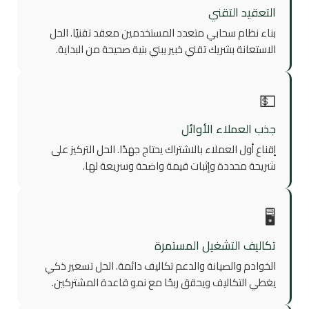
التعقيد التقني
بناء نظام سحابي متعدد المستخدمين معقد تقنيًا. الحل
الاستعانة بشريك تقني خبير يبني بنية صحيحة من البداية.
💵
جذب العملاء الأوائل
إقناع أول العملاء بالاشتراك يحتاج جهدًا. الحل التركيز على
شريحة محددة وإثبات قيمة واضحة وسريعة لها.
🖥️
تكاليف التشغيل المستمرة
الخوادم والصيانة والدعم تكاليف دائمة. الحل تسعير ذكي
يغطي التكاليف ويحقق ربحًا مع نمو قاعدة المشتركين.