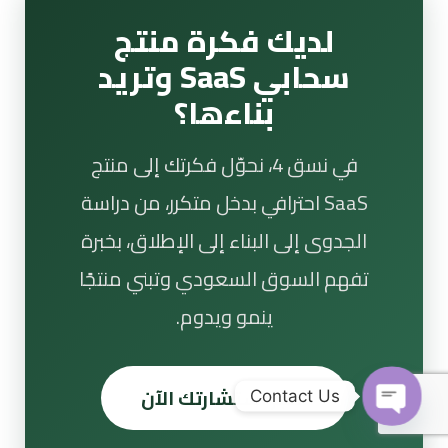
لديك فكرة منتج
سحابي SaaS وتريد
بناءها؟
في نسق 4، نحوّل فكرتك إلى منتج
SaaS احترافي بدخل متكرر، من دراسة
الجدوى إلى البناء إلى الإطلاق، بخبرة
تفهم السوق السعودي وتبني منتجًا
ينمو ويدوم.
احجز استشارتك الآن
Contact Us
Open chaty