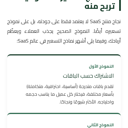
تربح منه
نجاح منتج SaaS لا يعتمد فقط على جودته، بل على نموذج
تسعيره أيضًا. النموذج الصحيح يجذب العملاء ويعظّم
أرباحك. وفيما يلي أشهر نماذج التسعير في عالم SaaS:
النموذج الأول
الاشتراك حسب الباقات
تقدم باقات متدرجة (أساسية، احترافية، متكاملة)
بأسعار مختلفة، فيختار كل عميل ما يناسب حجمه
واحتياجه. الأكثر شيوعًا ونجاحًا.
النموذج الثاني