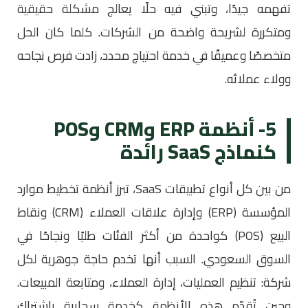
تفهمه جيدًا، وتبني فيه حلًا يعالج مشكلة حقيقية
ومتكررة لشريحة واضحة من الشركات. كلما كان الحل
متخصصًا وعميقًا في خدمة احتياج محدد، زادت فرص نجاحه
وولاء عملائه.
5- أنظمة ERP وCRM وPOS
كنماذج SaaS رائدة
من بين كل أنواع تطبيقات SaaS، تبرز أنظمة تخطيط موارد
المؤسسة (ERP) وإدارة علاقات العملاء (CRM) ونقاط
البيع (POS) كواحدة من أكثر الفئات طلبًا ونجاحًا في
السوق السعودي. السبب أنها تخدم حاجة جوهرية لكل
شركة: تنظيم العمليات، إدارة العملاء، ومتابعة المبيعات.
وحين تُقدّم هذه الأنظمة كخدمة سحابية باشتراك