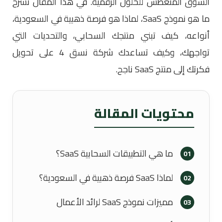
السوق المتعطش للحلول الرقمية. في هذا المقال نشرح
ما هو نموذج SaaS، لماذا هو فرصة ذهبية في السعودية،
أنواعه، كيف تبني منتجك السحابي، والتحديات التي
تواجهك، وكيف تساعدك شركة نسق 4 على تحويل
فكرتك إلى منتج SaaS ناجح.
محتويات المقالة
ما هي التطبيقات السحابية SaaS؟
01
لماذا SaaS فرصة ذهبية في السعودية؟
02
مميزات نموذج SaaS لرائد الأعمال
03