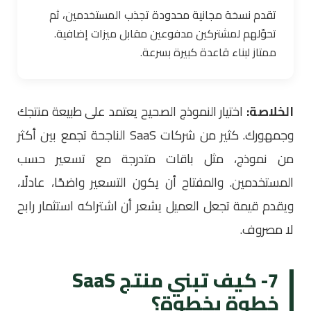
تقدم نسخة مجانية محدودة تجذب المستخدمين، ثم
تحوّلهم لمشتركين مدفوعين مقابل ميزات إضافية.
ممتاز لبناء قاعدة كبيرة بسرعة.
الخلاصة:
اختيار النموذج الصحيح يعتمد على طبيعة منتجك
وجمهورك. كثير من شركات SaaS الناجحة تجمع بين أكثر
من نموذج، مثل باقات متدرجة مع تسعير حسب
المستخدمين. والمفتاح أن يكون التسعير واضحًا، عادلًا،
ويقدم قيمة تجعل العميل يشعر أن اشتراكه استثمار رابح
لا مصروف.
7- كيف تبني منتج SaaS
خطوة بخطوة؟