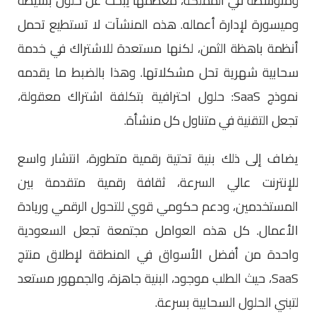
ومتوسطة في المملكة، معظمها يبحث عن حلول بسيطة
وميسورة لإدارة أعماله. هذه المنشآت لا تستطيع تحمل
أنظمة باهظة الثمن، لكنها مستعدة للاشتراك في خدمة
سحابية شهرية تحل مشكلاتها. وهذا بالضبط ما يقدمه
نموذج SaaS: حلول احترافية بتكلفة اشتراك معقولة،
تجعل التقنية في متناول كل منشأة.
يضاف إلى ذلك بنية تحتية رقمية متطورة، انتشار واسع
للإنترنت عالي السرعة، ثقافة رقمية متقدمة بين
المستخدمين، ودعم حكومي قوي للتحول الرقمي وريادة
الأعمال. كل هذه العوامل مجتمعة تجعل السعودية
واحدة من أفضل الأسواق في المنطقة لإطلاق منتج
SaaS، حيث الطلب موجود، البنية جاهزة، والجمهور مستعد
لتبني الحلول السحابية بسرعة.