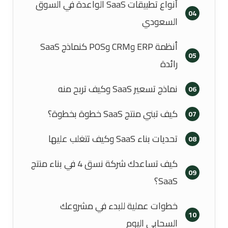
أنواع تطبيقات SaaS الواعدة في السوق
04
السعودي
أنظمة ERP وCRM وPOS كنماذج SaaS
05
رائدة
نماذج تسعير SaaS وكيف تربح منه
06
كيف تبني منتج SaaS خطوة بخطوة؟
07
تحديات بناء SaaS وكيف تتغلب عليها
08
كيف تساعدك شركة نسق 4 في بناء منتج
09
SaaS؟
خطوات عملية للبدء في مشروعك
10
السحابي اليوم