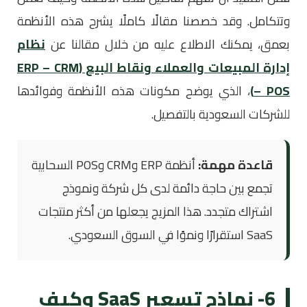
وتتكامل. وقد خصصنا مقالًا كاملًا يشرح هذه الأنظمة
بعمق، يمكنك الاطلاع عليه من خلال مقالنا عن
نظام
إدارة المبيعات والعملاء ونقاط البيع (ERP – CRM
– POS)
، الذي يوضح مكونات هذه الأنظمة وفوائدها
للشركات السعودية بالتفصيل.
قاعدة مهمة:
أنظمة ERP وCRM وPOS السحابية
تجمع بين حاجة دائمة لدى كل شركة ونموذج
اشتراك متجدد. هذا المزيج يجعلها من أكثر منتجات
SaaS استقرارًا ونموًا في السوق السعودي.
6- نماذج تسعير SaaS وكيف